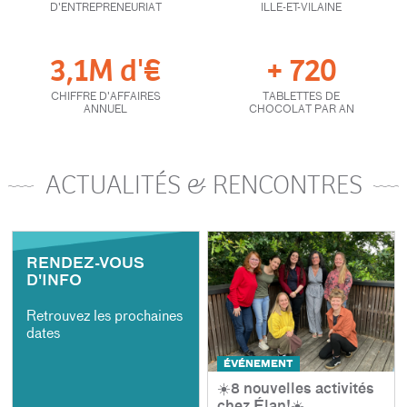
D'ENTREPRENEURIAT
ILLE-ET-VILAINE
3,1M d'€
+ 720
CHIFFRE D'AFFAIRES
TABLETTES DE
ANNUEL
CHOCOLAT PAR AN
ACTUALITÉS & RENCONTRES
RENDEZ-VOUS
D'INFO
Retrouvez les prochaines
dates
ÉVÉNEMENT
☀️8 nouvelles activités
chez Élan!☀️