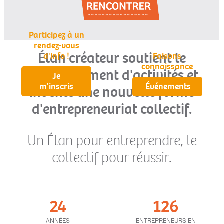
Participez à un
rendez-vous
É
lan créateur soutient le
d'info !
Faisons
connaissance
développement d'activités et
Je
m'inscris
Événements
invente une nouvelle forme
d'entrepreneuriat collectif.
Un Élan pour entreprendre, le
collectif pour réussir.
24
126
ANNÉES
ENTREPRENEURS EN