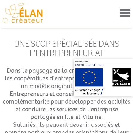
Aller
au
contenu
principal
UNE SCOP SPÉCIALISÉE DANS
L'ENTREPRENEURIAT
Dans le paysage de la création d'entreprise,
les coopératives d'entrepreneurs représentent
un modèle original et prometteur.
Entrepreneurs et conseillers travaillent en
complémentarité pour développer des activités
et conduire les services de l'entreprise
partagée en Ille-et-Vilaine.
Salariés, ils peuvent devenir associés et
prendre part aux grandes orientations de leur