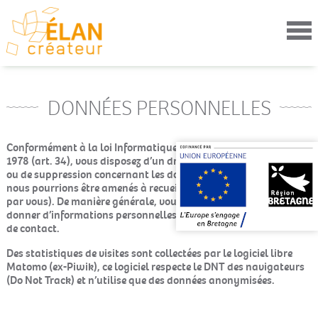
Aller
au
contenu
principal
DONNÉES PERSONNELLES
Conformément à la loi Informatique et Libertés du 6 janvier
1978 (art. 34), vous disposez d’un droit d’accès, de rectification
ou de suppression concernant les données personnelles que
nous pourrions être amenés à recueillir (données renseignées
par vous). De manière générale, vous pouvez visiter ce site sans
donner d’informations personnelles, excepté pour le formulaire
de contact.
Des statistiques de visites sont collectées par le logiciel libre
Matomo (ex-Piwik), ce logiciel respecte le DNT des navigateurs
(Do Not Track) et n’utilise que des données anonymisées.