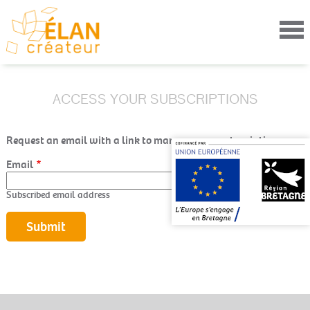
Aller
au
contenu
principal
ACCESS YOUR SUBSCRIPTIONS
Request an email with a link to manage your subscriptions.
Email
Subscribed email address