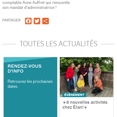
comptable Anne Auffret qui renouvèle
son mandat d'administratrice !
Facebook
Twitter
Share
PARTAGER
TOUTES LES ACTUALITÉS
RENDEZ-VOUS
D'INFO
Retrouvez les prochaines
dates
ÉVÉNEMENT
☀️8 nouvelles activités
chez Élan!☀️