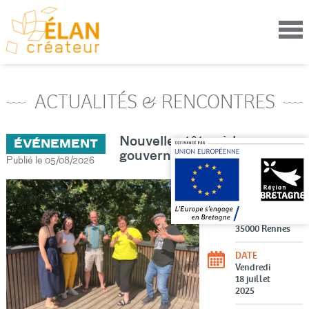
Aller
au
contenu
principal
ACTUALITÉS & RENCONTRES
Nouvelles têtes à la
ÉVÉNEMENT
gouvernance !
Publié le 05/08/2026
LIEU
7 rue herpin
lacroix
35000
Rennes
DATE
Vendredi
18 juillet
2025