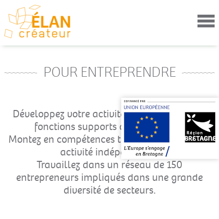
Aller
au
contenu
principal
POUR ENTREPRENDRE
Développez votre activité en partageant les
fonctions supports de l'entreprise.
Montez en compétences tout en menant votre
activité indépendante.
Travaillez dans un réseau de 150
entrepreneurs impliqués dans une grande
diversité de secteurs.