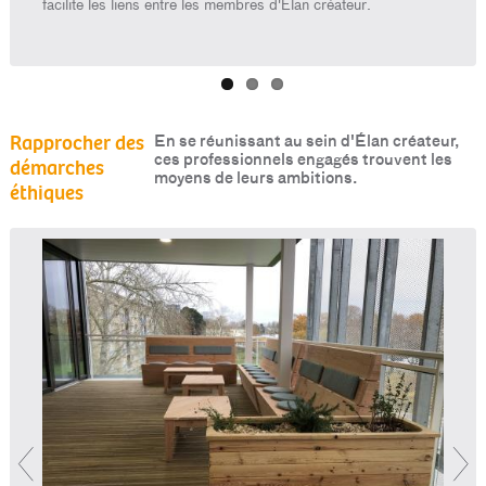
facilite les liens entre les membres d'Élan créateur.
pour p
actio
Rapprocher des
En se réunissant au sein d'Élan créateur,
ces professionnels engagés trouvent les
démarches
moyens de leurs ambitions.
éthiques