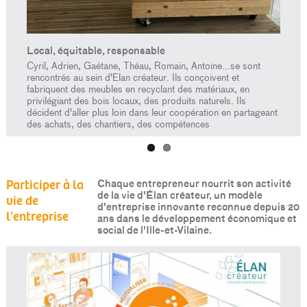
Écono
Adrien
cient à
fabriq
couvrez
des pr
Local, équitable, responsable
entre 
Cyril, Adrien, Gaétane, Théau, Romain, Antoine...se sont
d Co >
rencontrés au sein d'Elan créateur. Ils conçoivent et
fabriquent des meubles en recyclant des matériaux, en
privilégiant des bois locaux, des produits naturels. Ils
décident d'aller plus loin dans leur coopération en partageant
des achats, des chantiers, des compétences
Participer à la
Chaque entrepreneur nourrit son activité
de la vie d'Élan créateur, un modèle
vie de
d'entreprise innovante reconnue depuis 20
l'entreprise
ans dans le développement économique et
social de l'Ille-et-Vilaine.