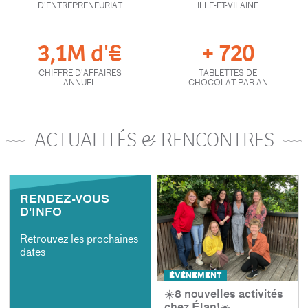
D'ENTREPRENEURIAT
ILLE-ET-VILAINE
3,1M d'€
+ 720
CHIFFRE D'AFFAIRES
TABLETTES DE
ANNUEL
CHOCOLAT PAR AN
ACTUALITÉS & RENCONTRES
RENDEZ-VOUS
D'INFO
Retrouvez les prochaines
dates
ÉVÉNEMENT
☀️8 nouvelles activités
chez Élan!☀️