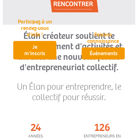
Participez à un
rendez-vous
É
lan créateur soutient le
d'info !
Faisons
connaissance
développement d'activités et
Je
m'inscris
Événements
invente une nouvelle forme
d'entrepreneuriat collectif.
Un Élan pour entreprendre, le
collectif pour réussir.
24
126
ANNÉES
ENTREPRENEURS EN