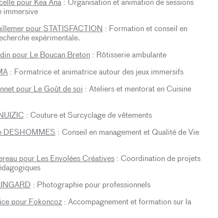
celle pour Kea Ana
: Organisation et animation de sessions
e immersive
uillemer pour STATISFACTION
: Formation et conseil en
echerche expérimentale.
din pour Le Boucan Breton
: Rôtisserie ambulante
MA
: Formatrice et animatrice autour des jeux immersifs
annet pour Le Goût de soi
: Ateliers et mentorat en Cuisine
ENUIZIC
: Couture et Surcyclage de vêtements
lle DESHOMMES
: Conseil en management et Qualité de Vie
ereau pour Les Envolées Créatives
: Coordination de projets
 pédagogiques
MAINGARD
: Photographie pour professionnels
ice pour Fokoncoz
: Accompagnement et formation sur la