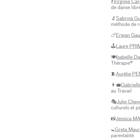
Virginie Car
💃
de danse libr
Sabrina G
🔬
méthode de r
Erwan Gau
🍗
Laure PRI
🕹️
Isabelle D
🍽️
Thérapie®
Aurélie P
🧵
Gabrie
👩‍💼
au Travail
Julie Chev
🎭
culturels et
Jessica 
📸
Greta Maur
🚼
parentalité